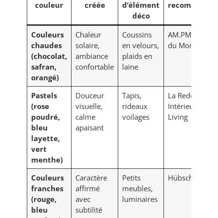
couleur
créée
d’élément
recommandé
déco
Couleurs
Chaleur
Coussins
AM.PM, Maiso
chaudes
solaire,
en velours,
du Monde
(chocolat,
ambiance
plaids en
safran,
confortable
laine
orangé)
Pastels
Douceur
Tapis,
La Redoute
(rose
visuelle,
rideaux
Intérieurs, Fer
poudré,
calme
voilages
Living
bleu
apaisant
layette,
vert
menthe)
Couleurs
Caractère
Petits
Hübsch, Sklum
franches
affirmé
meubles,
(rouge,
avec
luminaires
bleu
subtilité