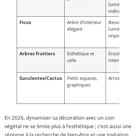
lumière
indirecte
Ficus
Arbre d’intérieur
Besoin de
élégant
lumière
importante
Arbres fruitiers
Esthétique et
Ensoleilleme
utile
intense
Suculentes/Cactus
Petits espaces,
Arrosage rar
graphiques
En 2026, dynamiser sa décoration avec un coin
végétal ne se limite plus à l’esthétique ; c’est aussi une
réponse à la recherche de bien-être et une invitation