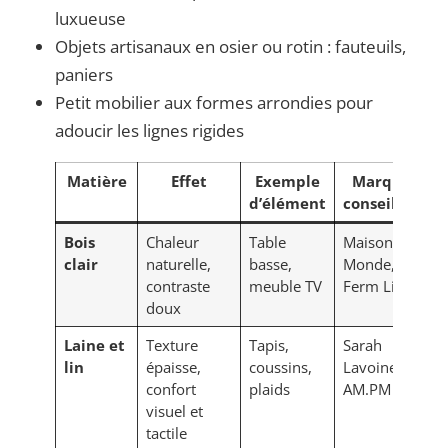
luxueuse
Objets artisanaux en osier ou rotin : fauteuils,
paniers
Petit mobilier aux formes arrondies pour
adoucir les lignes rigides
Matière
Effet
Exemple
Marques
d’élément
conseillées
Bois
Chaleur
Table
Maison du
clair
naturelle,
basse,
Monde,
contraste
meuble TV
Ferm Living
doux
Laine et
Texture
Tapis,
Sarah
lin
épaisse,
coussins,
Lavoine,
confort
plaids
AM.PM
visuel et
tactile