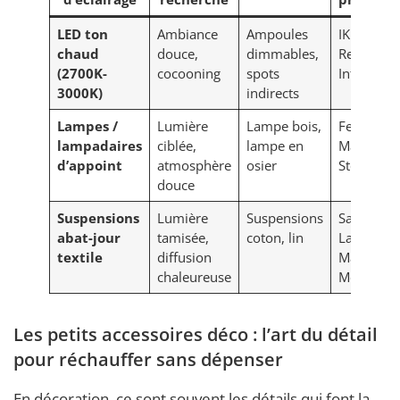
LED ton
Ambiance
Ampoules
IKEA, La
chaud
douce,
dimmables,
Redoute
(2700K-
cocooning
spots
Intérieurs
3000K)
indirects
Lampes /
Lumière
Lampe bois,
Ferm Livi
lampadaires
ciblée,
lampe en
Madam
d’appoint
atmosphère
osier
Stoltz
douce
Suspensions
Lumière
Suspensions
Sarah
abat-jour
tamisée,
coton, lin
Lavoine,
textile
diffusion
Maison d
chaleureuse
Monde
Les petits accessoires déco : l’art du détail
pour réchauffer sans dépenser
En décoration, ce sont souvent les détails qui font la