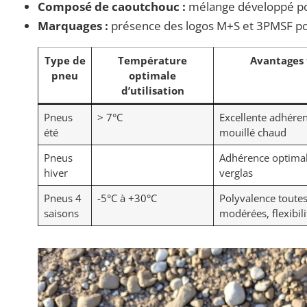
Composé de caoutchouc :
mélange développé pour
Marquages :
présence des logos M+S et 3PMSF pou
Type de
Température
Avantages
pneu
optimale
d’utilisation
Pneus
> 7°C
Excellente adhéren
été
mouillé chaud
Pneus
Adhérence optimale
hiver
verglas
Pneus 4
-5°C à +30°C
Polyvalence toutes
saisons
modérées, flexibil