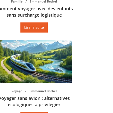
Famille
Emmanuel Bechel
omment voyager avec des enfants
sans surcharge logistique
Lire la suite
voyage
Emmanuel Bechel
Voyager sans avion : alternatives
écologiques à privilégier