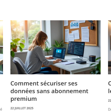
Comment sécuriser ses
O
données sans abonnement
l
premium
2
22 JUILLET 2025
té
D